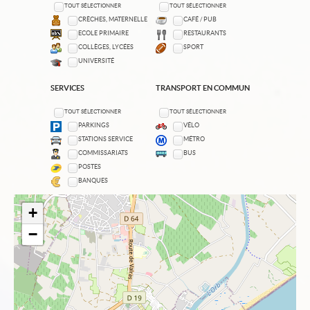
TOUT SÉLECTIONNER
TOUT SÉLECTIONNER
CRÈCHES, MATERNELLE
CAFÉ / PUB
ECOLE PRIMAIRE
RESTAURANTS
COLLÈGES, LYCÉES
SPORT
UNIVERSITÉ
SERVICES
TRANSPORT EN COMMUN
TOUT SÉLECTIONNER
TOUT SÉLECTIONNER
PARKINGS
VÉLO
STATIONS SERVICE
MÉTRO
COMMISSARIATS
BUS
POSTES
BANQUES
+
−