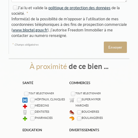
J'ai lu et valide la
politique de protection des données
de la
société.
*
Informé(e) de la possibilité de m'opposer à l'utilisation de mes
coordonnées téléphoniques à des fins de prospection commerciale
(
www.bloctel.gouv.fr
), j'autorise Freedom Immobilier à me
contacter au numéro renseigné.
*
Champs obligatoires
À proximité
de ce bien ...
SANTÉ
COMMERCES
TOUT SÉLECTIONNER
TOUT SÉLECTIONNER
HÔPITAUX, CLINIQUES
SUPER/HYPER
MÉDECINS
MARCHÉS
DENTISTES
BOUCHERIES
PHARMACIES
BOULANGERIES
EDUCATION
DIVERTISSEMENTS