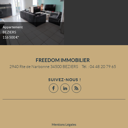
Appartement
BEZIERS
116 500 €*
FREEDOM IMMOBILIER
2940 Rte de Narbonne
34500
BEZIERS
Tél.
:
04 48 20 79 65
SUIVEZ-NOUS !
Mentions Légales