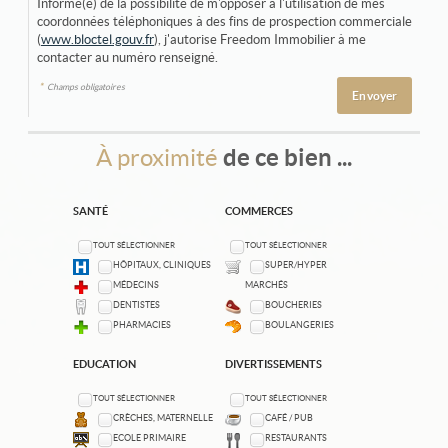
Informé(e) de la possibilité de m'opposer à l'utilisation de mes
coordonnées téléphoniques à des fins de prospection commerciale
(
www.bloctel.gouv.fr
), j'autorise Freedom Immobilier à me
contacter au numéro renseigné.
*
Champs obligatoires
À proximité
de ce bien ...
SANTÉ
COMMERCES
TOUT SÉLECTIONNER
TOUT SÉLECTIONNER
HÔPITAUX, CLINIQUES
SUPER/HYPER
MÉDECINS
MARCHÉS
DENTISTES
BOUCHERIES
PHARMACIES
BOULANGERIES
EDUCATION
DIVERTISSEMENTS
TOUT SÉLECTIONNER
TOUT SÉLECTIONNER
CRÈCHES, MATERNELLE
CAFÉ / PUB
ECOLE PRIMAIRE
RESTAURANTS