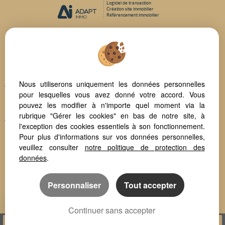
Logiciel de transaction
Création site immobilier
Référencement immobilier
Beziers (34500)
Narbonne (11100)
Nissan Lez Enserune (34440)
Nous utiliserons uniquement les données personnelles
Colombiers (34440)
pour lesquelles vous avez donné votre accord. Vous
Montady (34310)
pouvez les modifier à n'importe quel moment via la
Bedarieux (34600)
rubrique "Gérer les cookies" en bas de notre site, à
Valras Plage (34350)
l'exception des cookies essentiels à son fonctionnement.
Portiragnes (34420)
Pour plus d'informations sur vos données personnelles,
veuillez consulter
notre politique de protection des
Bassan (34290)
données
.
Puisserguier (34620)
Personnaliser
Tout accepter
Continuer sans accepter