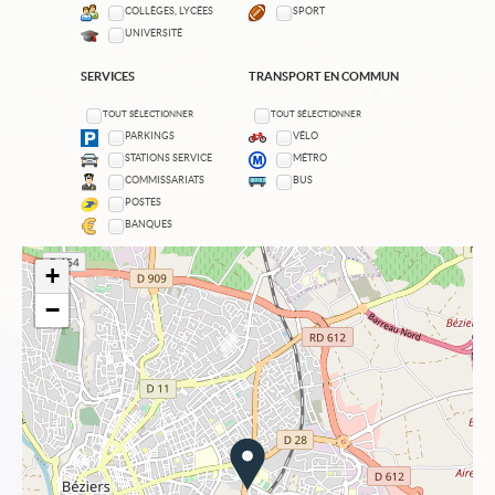
COLLÈGES, LYCÉES
SPORT
UNIVERSITÉ
SERVICES
TRANSPORT EN COMMUN
TOUT SÉLECTIONNER
TOUT SÉLECTIONNER
PARKINGS
VÉLO
STATIONS SERVICE
MÉTRO
COMMISSARIATS
BUS
POSTES
BANQUES
+
−