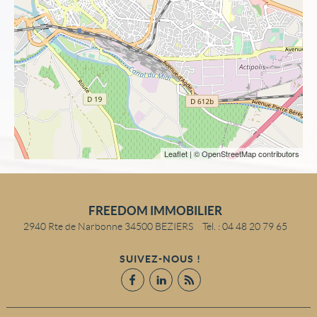
Leaflet
| © OpenStreetMap contributors
FREEDOM IMMOBILIER
2940 Rte de Narbonne
34500
BEZIERS
Tél.
:
04 48 20 79 65
SUIVEZ-NOUS !