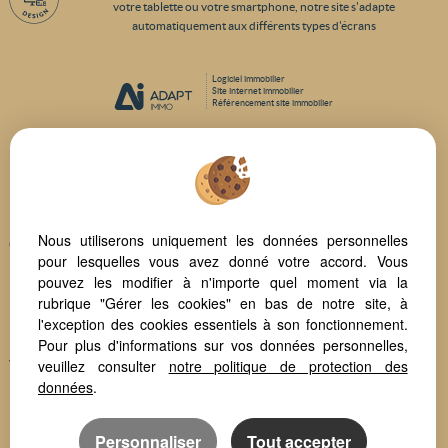
votre tablette ou votre smartphone, notre site s'adapte
automatiquement aux différents types d'écrans
Logiciel immobilier
Site internet immobilier
Référencement site immobilier
Beziers (34500)
Narbonne (11100)
Nissan Lez Enserune (34440)
Nous utiliserons uniquement les données personnelles
Colombiers (34440)
pour lesquelles vous avez donné votre accord. Vous
Bassan (34290)
pouvez les modifier à n'importe quel moment via la
Puisserguier (34620)
rubrique "Gérer les cookies" en bas de notre site, à
Montady (34310)
l'exception des cookies essentiels à son fonctionnement.
Bedarieux (34600)
Pour plus d'informations sur vos données personnelles,
veuillez consulter
notre politique de protection des
Valras Plage (34350)
données
.
Portiragnes (34420)
Personnaliser
Tout accepter