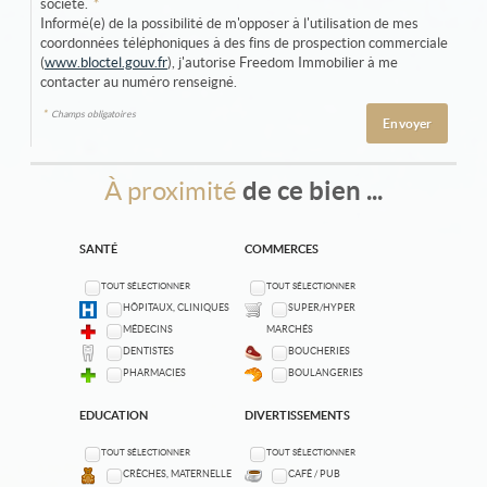
société.
*
Informé(e) de la possibilité de m'opposer à l'utilisation de mes
coordonnées téléphoniques à des fins de prospection commerciale
(
www.bloctel.gouv.fr
), j'autorise Freedom Immobilier à me
contacter au numéro renseigné.
*
Champs obligatoires
À proximité
de ce bien ...
SANTÉ
COMMERCES
TOUT SÉLECTIONNER
TOUT SÉLECTIONNER
HÔPITAUX, CLINIQUES
SUPER/HYPER
MÉDECINS
MARCHÉS
DENTISTES
BOUCHERIES
PHARMACIES
BOULANGERIES
EDUCATION
DIVERTISSEMENTS
TOUT SÉLECTIONNER
TOUT SÉLECTIONNER
CRÈCHES, MATERNELLE
CAFÉ / PUB