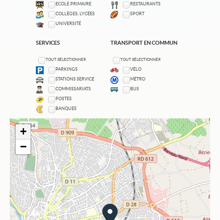
ECOLE PRIMAIRE
RESTAURANTS
COLLÈGES, LYCÉES
SPORT
UNIVERSITÉ
SERVICES
TRANSPORT EN COMMUN
TOUT SÉLECTIONNER
TOUT SÉLECTIONNER
PARKINGS
VÉLO
STATIONS SERVICE
MÉTRO
COMMISSARIATS
BUS
POSTES
BANQUES
+
−