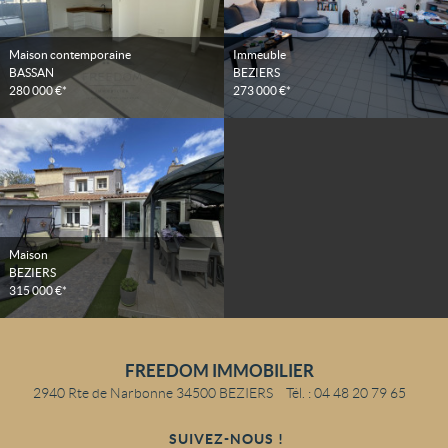
Maison contemporaine
Immeuble
BASSAN
BEZIERS
280 000 €*
273 000 €*
Maison
BEZIERS
315 000 €*
FREEDOM IMMOBILIER
2940 Rte de Narbonne
34500
BEZIERS
Tél.
:
04 48 20 79 65
SUIVEZ-NOUS !