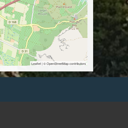
Leaflet
| © OpenStreetMap contributors