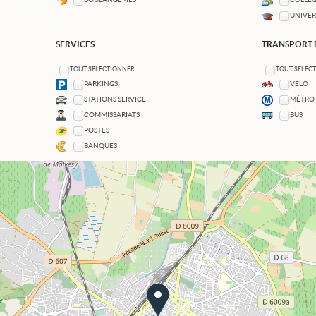
UNIVER
SERVICES
TRANSPORT
TOUT SÉLECTIONNER
TOUT SÉLEC
PARKINGS
VÉLO
STATIONS SERVICE
MÉTRO
COMMISSARIATS
BUS
POSTES
BANQUES