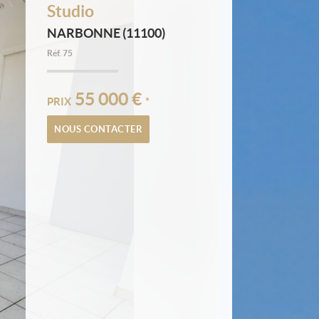
Studio
NARBONNE (11100)
Réf.
75
55 000 €
PRIX
*
NOUS CONTACTER