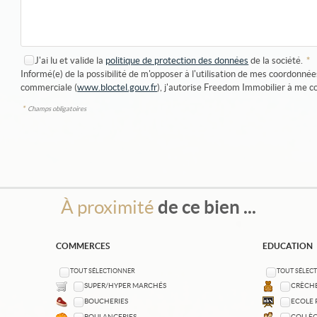
J'ai lu et valide la
politique de protection des données
de la société.
*
Informé(e) de la possibilité de m'opposer à l'utilisation de mes coordonné
commerciale (
www.bloctel.gouv.fr
), j'autorise Freedom Immobilier à me 
*
Champs obligatoires
À proximité
de ce bien ...
COMMERCES
EDUCATION
TOUT SÉLECTIONNER
TOUT SÉLEC
SUPER/HYPER MARCHÉS
CRÈCHE
BOUCHERIES
ECOLE 
BOULANGERIES
COLLÈG