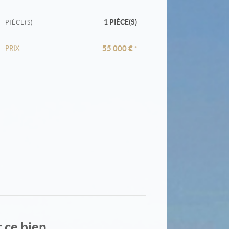
1 PIÈCE(S)
PIÈCE(S)
55 000 €
PRIX
*
r ce bien