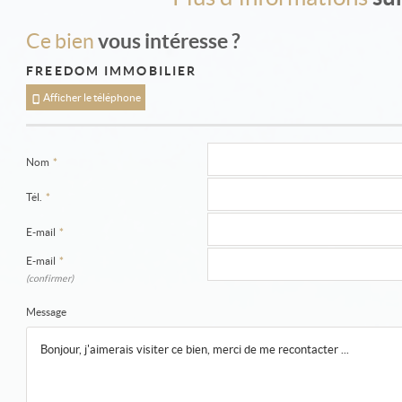
vous intéresse ?
Ce bien
FREEDOM IMMOBILIER
Afficher le téléphone
Nom
*
Tél.
*
E-mail
*
E-mail
*
(confirmer)
Message