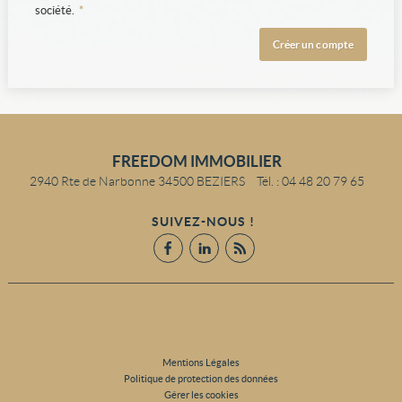
société.
*
FREEDOM IMMOBILIER
2940 Rte de Narbonne
34500
BEZIERS
Tél.
:
04 48 20 79 65
SUIVEZ-NOUS !
Mentions Légales
Politique de protection des données
Gérer les cookies