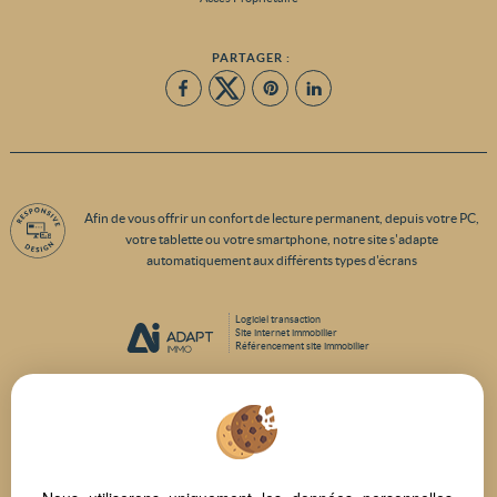
PARTAGER :
Afin de vous offrir un confort de lecture permanent, depuis votre PC,
votre tablette ou votre smartphone, notre site s'adapte
automatiquement aux différents types d'écrans
Logiciel transaction
Site internet immobilier
Référencement site immobilier
Beziers (34500)
Narbonne (11100)
Nissan Lez Enserune (34440)